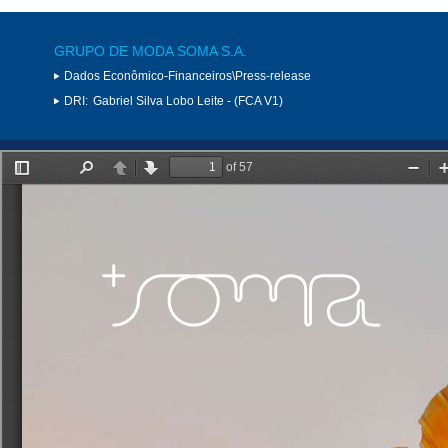
GRUPO DE MODA SOMA S.A.
Dados Econômico-Financeiros\Press-release
DRI:
Gabriel Silva Lobo Leite - (FCA V1)