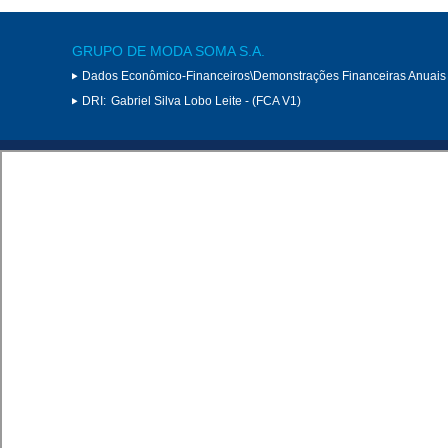
GRUPO DE MODA SOMA S.A.
Dados Econômico-Financeiros\Demonstrações Financeiras Anuais
DRI:
Gabriel Silva Lobo Leite - (FCA V1)