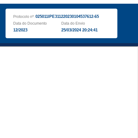
025011IPE311220230104537612-65
Protocolo nº:
Data do Documento
Data do Envio
12/2023
25/03/2024 20:24:41