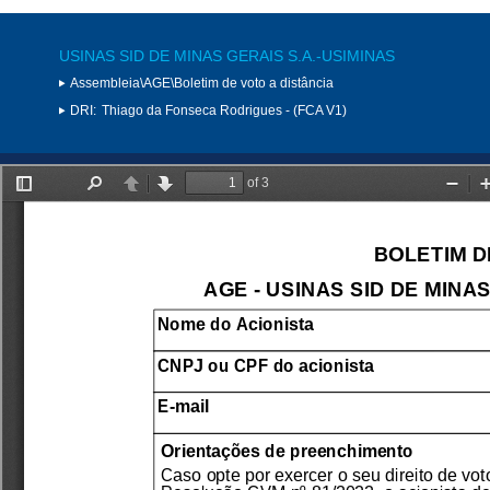
USINAS SID DE MINAS GERAIS S.A.-USIMINAS
Assembleia\AGE\Boletim de voto a distância
DRI:
Thiago da Fonseca Rodrigues - (FCA V1)