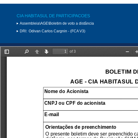
CIA HABITASUL DE PARTICIPACOES
Assembleia\AGE\Boletim de voto a distância
DRI:
Odivan Carlos Cargnin - (FCA V3)