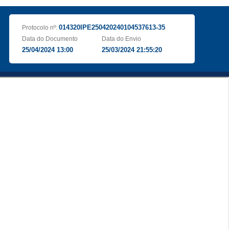
014320IPE250420240104537613-35
Protocolo nº:
Data do Documento
Data do Envio
25/04/2024 13:00
25/03/2024 21:55:20