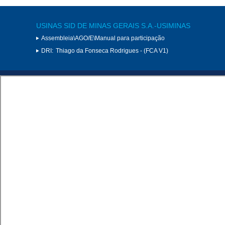
USINAS SID DE MINAS GERAIS S.A.-USIMINAS
Assembleia\AGO/E\Manual para participação
DRI:
Thiago da Fonseca Rodrigues - (FCA V1)