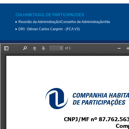
CIA HABITASUL DE PARTICIPACOES
Reunião da Administração\Conselho de Administração\Ata
DRI:
Odivan Carlos Cargnin - (FCA V3)