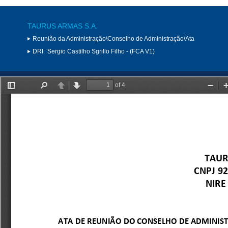
TAURUS ARMAS S.A.
Reunião da Administração\Conselho de Administração\Ata
DRI:
Sergio Castilho Sgrillo Filho - (FCA V1)