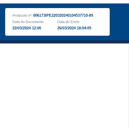
006173IPE220320240104537710-89
Protocolo nº:
Data do Documento
Data do Envio
22/03/2024 12:00
26/03/2024 18:04:05