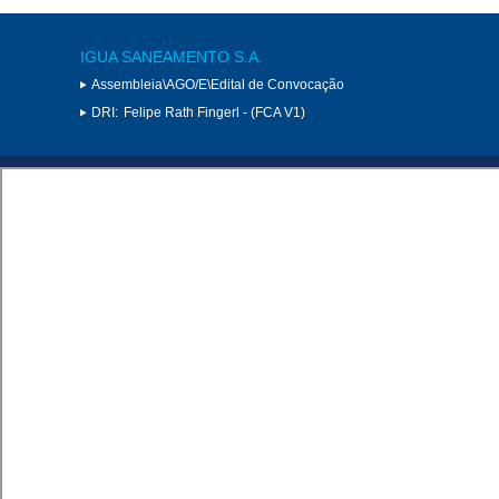
IGUA SANEAMENTO S.A.
Assembleia\AGO/E\Edital de Convocação
DRI:
Felipe Rath Fingerl - (FCA V1)