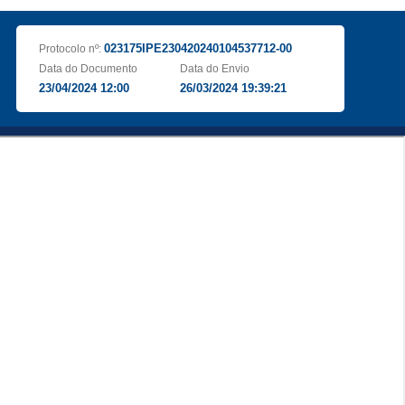
023175IPE230420240104537712-00
Protocolo nº:
Data do Documento
Data do Envio
23/04/2024 12:00
26/03/2024 19:39:21