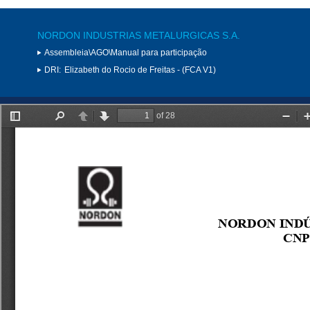
NORDON INDUSTRIAS METALURGICAS S.A.
Assembleia\AGO\Manual para participação
DRI:
Elizabeth do Rocio de Freitas - (FCA V1)