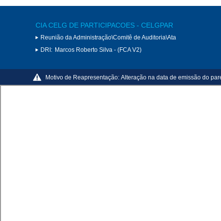
CIA CELG DE PARTICIPACOES - CELGPAR
Reunião da Administração\Comitê de Auditoria\Ata
DRI:
Marcos Roberto Silva - (FCA V2)
Motivo de Reapresentação:
Alteração na data de emissão do par