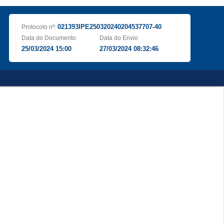
021393IPE250320240204537707-40
Protocolo nº:
Data do Documento
Data do Envio
25/03/2024 15:00
27/03/2024 08:32:46