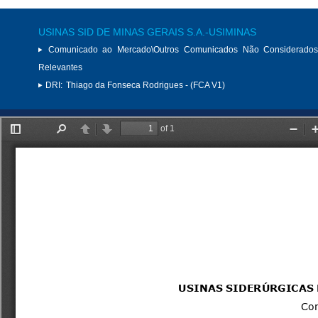
USINAS SID DE MINAS GERAIS S.A.-USIMINAS
Comunicado ao Mercado\Outros Comunicados Não Considerados
Relevantes
DRI:
Thiago da Fonseca Rodrigues - (FCA V1)