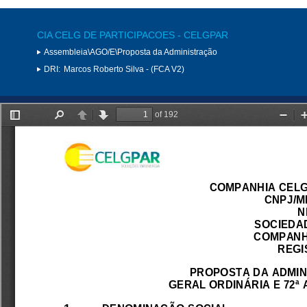
CIA CELG DE PARTICIPACOES - CELGPAR
Assembleia\AGO/E\Proposta da Administração
DRI:
Marcos Roberto Silva - (FCA V2)