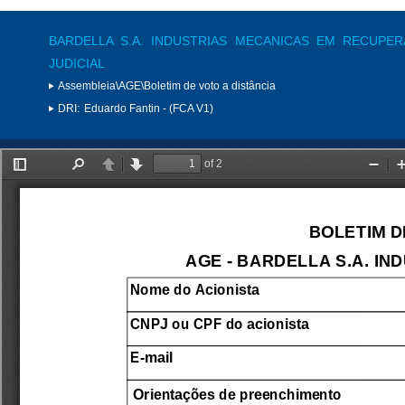
BARDELLA S.A. INDUSTRIAS MECANICAS EM RECUPE
JUDICIAL
Assembleia\AGE\Boletim de voto a distância
DRI:
Eduardo Fantin - (FCA V1)