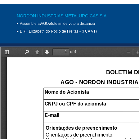
NORDON INDUSTRIAS METALURGICAS S.A.
Assembleia\AGO\Boletim de voto a distância
DRI:
Elizabeth do Rocio de Freitas - (FCA V1)