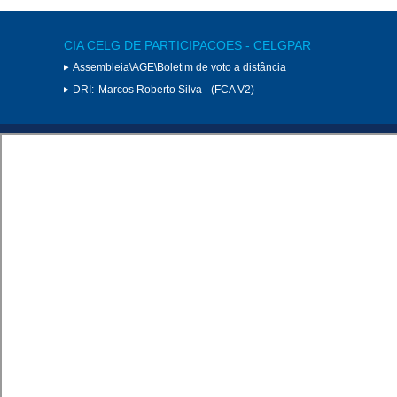
CIA CELG DE PARTICIPACOES - CELGPAR
Assembleia\AGE\Boletim de voto a distância
DRI:
Marcos Roberto Silva - (FCA V2)