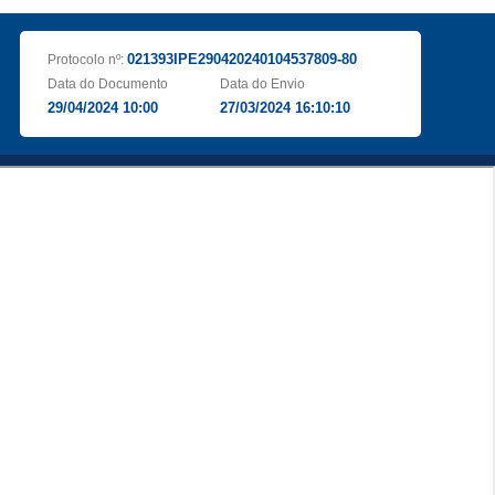
021393IPE290420240104537809-80
Protocolo nº:
Data do Documento
Data do Envio
29/04/2024 10:00
27/03/2024 16:10:10