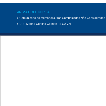
ANIMA HOLDING S.A.
Comunicado ao Mercado\Outros Comunicados Não Considerados 
DRI:
Marina Oehling Gelman - (FCA V2)