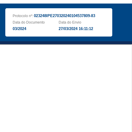
023248IPE270320240104537809-83
Protocolo nº:
Data do Documento
Data do Envio
03/2024
27/03/2024 16:11:12