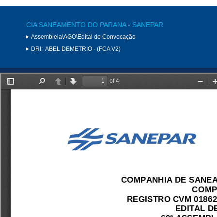
CIA SANEAMENTO DO PARANA - SANEPAR
Assembleia\AGO\Edital de Convocação
DRI:
ABEL DEMETRIO - (FCA V2)