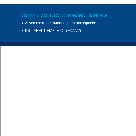
CIA SANEAMENTO DO PARANA - SANEPAR
Assembleia\AGO\Manual para participação
DRI:
ABEL DEMETRIO - (FCA V2)