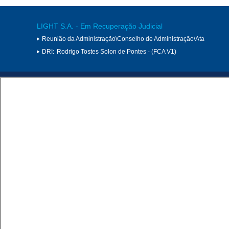
LIGHT S.A. - Em Recuperação Judicial
Reunião da Administração\Conselho de Administração\Ata
DRI:
Rodrigo Tostes Solon de Pontes - (FCA V1)