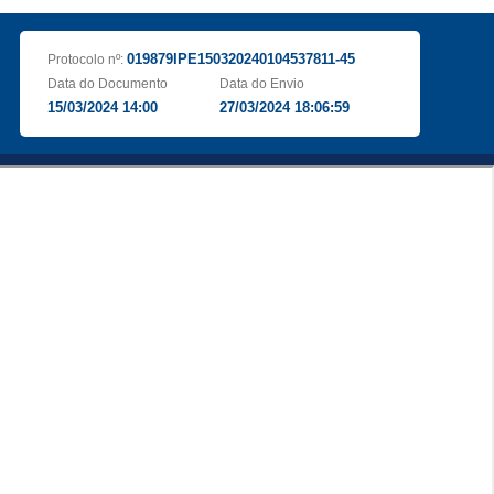
019879IPE150320240104537811-45
Protocolo nº:
Data do Documento
Data do Envio
15/03/2024 14:00
27/03/2024 18:06:59