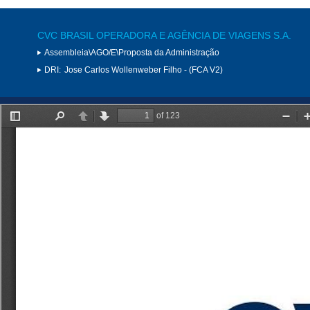
CVC BRASIL OPERADORA E AGÊNCIA DE VIAGENS S.A.
Assembleia\AGO/E\Proposta da Administração
DRI:
Jose Carlos Wollenweber Filho - (FCA V2)