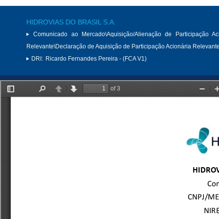
HIDROVIAS DO BRASIL S.A.
Comunicado ao Mercado\Aquisição/Alienação de Participação Aci
Relevante\Declaração de Aquisição de Participação Acionária Relevant
DRI:
Ricardo Fernandes Pereira - (FCA V1)