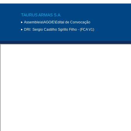
TAURUS ARMAS S.A.
Assembleia\AGO/E\Edital de Convocação
DRI:
Sergio Castilho Sgrillo Filho - (FCA V1)