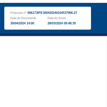
006173IPE300420240104537906-27
Protocolo nº:
Data do Documento
Data do Envio
30/04/2024 14:00
28/03/2024 09:48:39