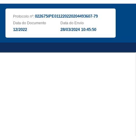
022675IPE011220220204493607-79
Protocolo nº:
Data do Documento
Data do Envio
12/2022
28/03/2024 10:45:50