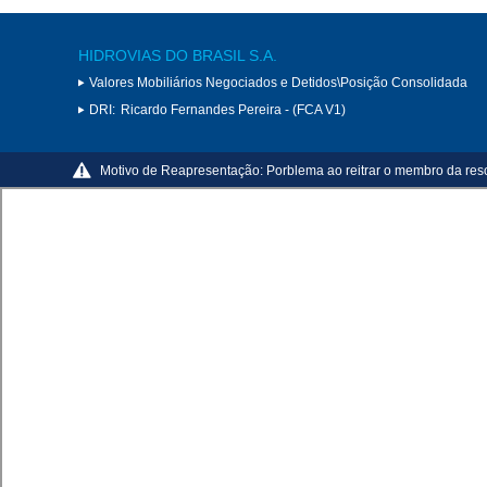
HIDROVIAS DO BRASIL S.A.
Valores Mobiliários Negociados e Detidos\Posição Consolidada
DRI:
Ricardo Fernandes Pereira - (FCA V1)
Motivo de Reapresentação:
Porblema ao reitrar o membro da res