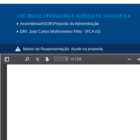
CVC BRASIL OPERADORA E AGÊNCIA DE VIAGENS S.A.
Assembleia\AGO/E\Proposta da Administração
DRI:
Jose Carlos Wollenweber Filho - (FCA V2)
Motivo de Reapresentação:
Ajuste na proposta.