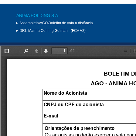
ANIMA HOLDING S.A.
Assembleia\AGO\Boletim de voto a distância
DRI:
Marina Oehling Gelman - (FCA V2)