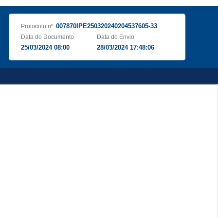
007870IPE250320240204537605-33
Protocolo nº:
Data do Documento
Data do Envio
25/03/2024 08:00
28/03/2024 17:48:06