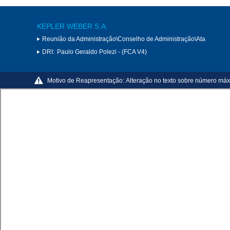
KEPLER WEBER S.A.
Reunião da Administração\Conselho de Administração\Ata
DRI:
Paulo Geraldo Polezi - (FCA V4)
Motivo de Reapresentação:
Alteração no texto sobre número máx