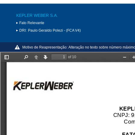
KEPLER WEBER S.A.
Fato Relevante
DRI:
Paulo Geraldo Polezi - (FCA V4)
Motivo de Reapresentação:
Alteração no texto sobre número máximo