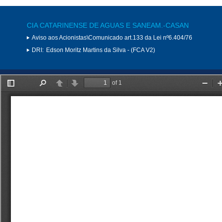
CIA CATARINENSE DE AGUAS E SANEAM.-CASAN
Aviso aos Acionistas\Comunicado art.133 da Lei nº6.404/76
DRI:
Edson Moritz Martins da Silva - (FCA V2)