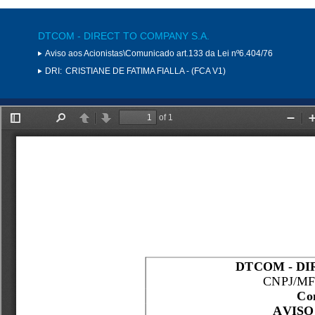
DTCOM - DIRECT TO COMPANY S.A.
Aviso aos Acionistas\Comunicado art.133 da Lei nº6.404/76
DRI:
CRISTIANE DE FATIMA FIALLA - (FCA V1)