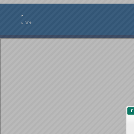
DRI:
E