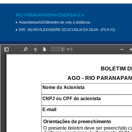
RIO PARANAPANEMA ENERGIA S.A.
Assembleia\AGO\Boletim de voto a distância
DRI:
SILVIO ALEXANDRE SCUCUGLIA DA SILVA - (FCA V1)