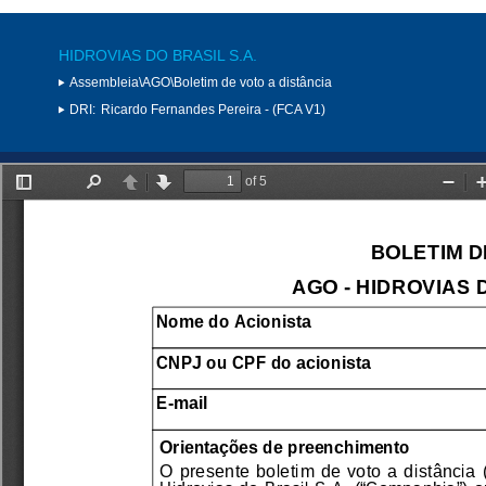
HIDROVIAS DO BRASIL S.A.
Assembleia\AGO\Boletim de voto a distância
DRI:
Ricardo Fernandes Pereira - (FCA V1)