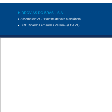
HIDROVIAS DO BRASIL S.A.
Assembleia\AGE\Boletim de voto a distância
DRI:
Ricardo Fernandes Pereira - (FCA V1)