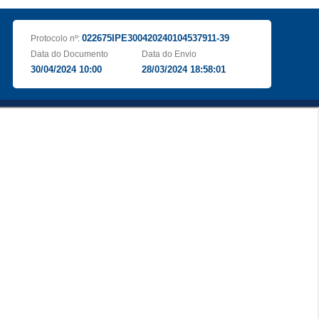
022675IPE300420240104537911-39
Protocolo nº:
Data do Documento
Data do Envio
30/04/2024 10:00
28/03/2024 18:58:01