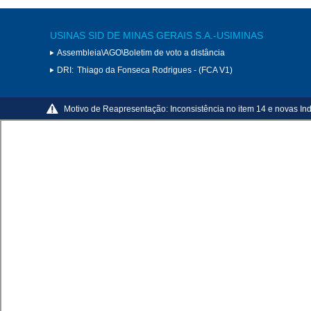
USINAS SID DE MINAS GERAIS S.A.-USIMINAS
Assembleia\AGO\Boletim de voto a distância
DRI:
Thiago da Fonseca Rodrigues - (FCA V1)
Motivo de Reapresentação:
Inconsistência no item 14 e novas In