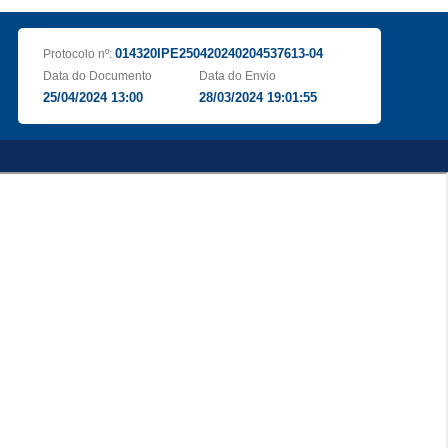
014320IPE250420240204537613-04
Protocolo nº:
Data do Documento
Data do Envio
25/04/2024 13:00
28/03/2024 19:01:55