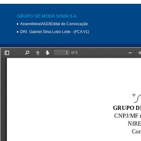
GRUPO DE MODA SOMA S.A.
Assembleia\AGO\Edital de Convocação
DRI:
Gabriel Silva Lobo Leite - (FCA V1)