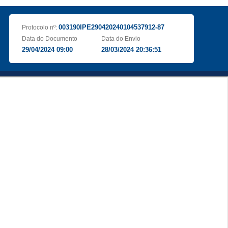
003190IPE290420240104537912-87
Protocolo nº:
Data do Documento
Data do Envio
29/04/2024 09:00
28/03/2024 20:36:51