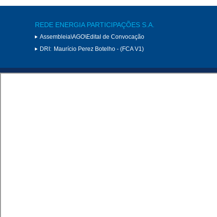
REDE ENERGIA PARTICIPAÇÕES S.A.
Assembleia\AGO\Edital de Convocação
DRI:
Maurício Perez Botelho - (FCA V1)