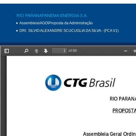
RIO PARANAPANEMA ENERGIA S.A.
Assembleia\AGO\Proposta da Administração
DRI:
SILVIO ALEXANDRE SCUCUGLIA DA SILVA - (FCA V1)