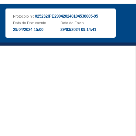
025232IPE290420240104538005-95
Protocolo nº:
Data do Documento
Data do Envio
29/04/2024 15:00
29/03/2024 09:14:41