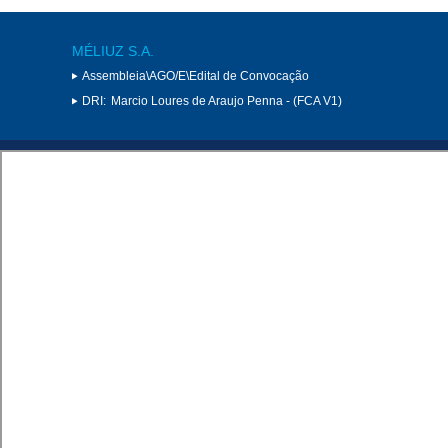
MÉLIUZ S.A.
Assembleia\AGO/E\Edital de Convocação
DRI:
Marcio Loures de Araujo Penna - (FCA V1)