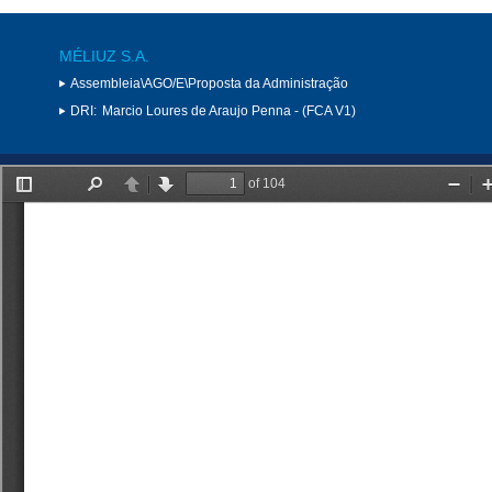
MÉLIUZ S.A.
Assembleia\AGO/E\Proposta da Administração
DRI:
Marcio Loures de Araujo Penna - (FCA V1)