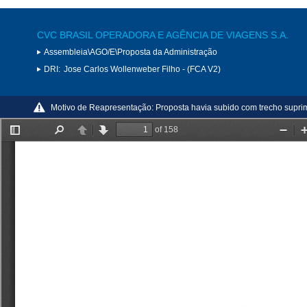
CVC BRASIL OPERADORA E AGÊNCIA DE VIAGENS S.A.
Assembleia\AGO/E\Proposta da Administração
DRI:
Jose Carlos Wollenweber Filho - (FCA V2)
Motivo de Reapresentação:
Proposta havia subido com trecho suprim