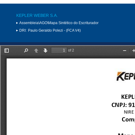
KEPLER WEBER S.A.
Assembleia\AGO\Mapa Sintético do Escriturador
DRI:
Paulo Geraldo Polezi - (FCA V4)