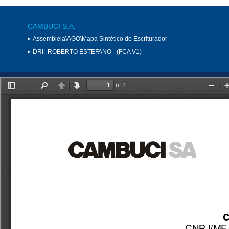
CAMBUCI S.A.
Assembleia\AGO\Mapa Sintético do Escriturador
DRI:
ROBERTO ESTEFANO - (FCA V1)