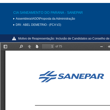
CIA SANEAMENTO DO PARANA - SANEPAR
Assembleia\AGO\Proposta da Administração
DRI:
ABEL DEMETRIO - (FCA V2)
Motivo de Reapresentação:
Inclusão de Candidatos ao Conselho de A