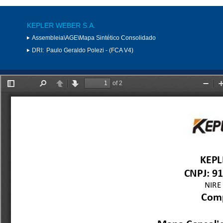
KEPLER WEBER S.A.
Assembleia\AGE\Mapa Sintético Consolidado
DRI:
Paulo Geraldo Polezi - (FCA V4)