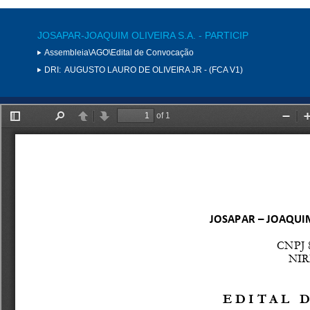
JOSAPAR-JOAQUIM OLIVEIRA S.A. - PARTICIP
Assembleia\AGO\Edital de Convocação
DRI:
AUGUSTO LAURO DE OLIVEIRA JR - (FCA V1)