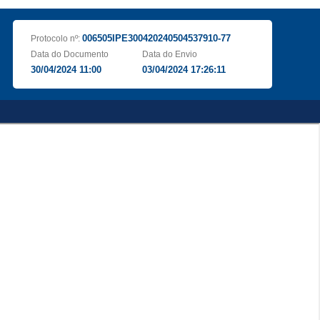
006505IPE300420240504537910-77
Protocolo nº:
Data do Documento
Data do Envio
30/04/2024 11:00
03/04/2024 17:26:11