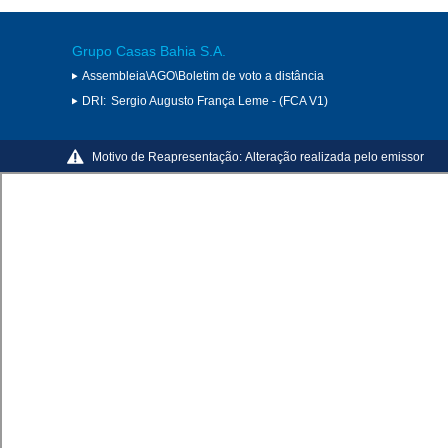
Grupo Casas Bahia S.A.
Assembleia\AGO\Boletim de voto a distância
DRI:
Sergio Augusto França Leme - (FCA V1)
Motivo de Reapresentação:
Alteração realizada pelo emissor