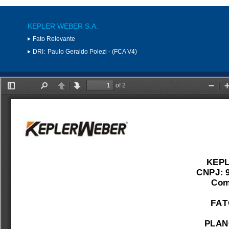
KEPLER WEBER S.A.
Fato Relevante
DRI:
Paulo Geraldo Polezi - (FCA V4)