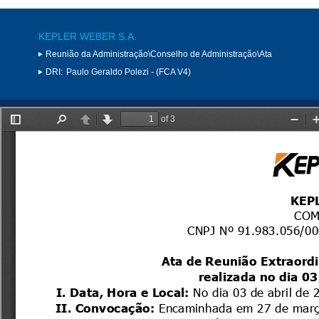
KEPLER WEBER S.A.
Reunião da Administração\Conselho de Administração\Ata
DRI:
Paulo Geraldo Polezi - (FCA V4)