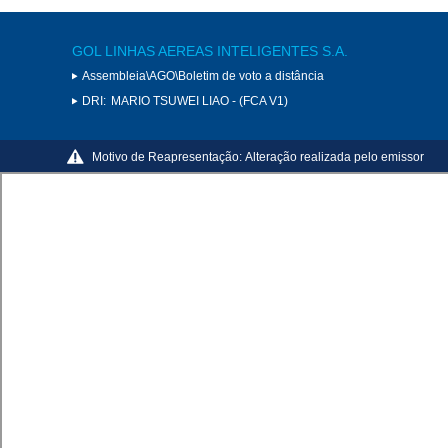
GOL LINHAS AEREAS INTELIGENTES S.A.
Assembleia\AGO\Boletim de voto a distância
DRI:
MARIO TSUWEI LIAO - (FCA V1)
Motivo de Reapresentação:
Alteração realizada pelo emissor